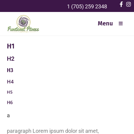
1 (705) 259 2348
Menu
H1
H2
H3
H4
H5
H6
a
paragraph Lorem ipsum dolor sit amet,